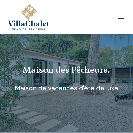
Skip
to
Menu
Close
main
Menu
content
Maison des Pêcheurs.
Maison de vacances d'été de luxe